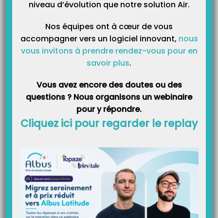
niveau d’évolution que notre solution Air.
optimale et confortable de Topaze sur du…
Nos équipes ont à cœur de vous
accompagner vers un logiciel innovant,
nous
À LA UNE
vous invitons à prendre rendez-vous pour en
savoir plus
.
Vous avez encore des doutes ou des
Tout savoir sur l’arrêt du TLA en juillet 2023
questions ? Nous organisons un webinaire
pour y répondre.
Suite à la nouvelle réglementation du GIE SESAM-Vitale (arrêt des TLA au
01/07/2023), certaines infirmières libérales s’inquiètent de la disparition du
Cliquez ici pour regarder le replay
TLA infirmier, tant cet outil leur est devenu indispensable au quotidien.
Pourtant, la disparition du TLA s’inscrit dans le cadre de la modernisation
des outils des infirmiers libéraux et…
FICHES FORMATIONS