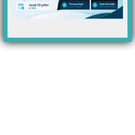
Les nouveautés de la mise à jour 9.4 de Topaze !
Que contient cette mise à jour ? Toutes les nouveautés des versions 9.3
(Addendum 7 obligatoire pour la FAMI) L’avenant 24 concernant les
abattements kilométriques (un nouvel indicateur obligatoire demandé pour
l’obtention de la FAMI) Le contrôle sur l’ordre d’affichage des actes IFI avec
les actes BSI. Les contrôles des…
À LA UNE
Où trouver sa BAL FSE dans Topaze ?
La BAL FSE, ou boite aux lettres technique, est l’adresse email que vous avez
paramétré dans Topaze pour pouvoir faire la télétransmission et recevoir vos
retours NOEMIE. Cette boite aux lettres FSE peut être également
communiquée aux différents organismes complémentaires (Mutuelles) lors
du conventionnement. Attention : cette adresse mail de…
Que faire suite à un message d’erreur sur le format du nième