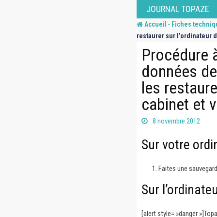
Skip
JOURNAL TOPAZE
to
-
Accueil
Fiches techniq
content
restaurer sur l’ordinateur d
Procédure à
données de 
les restaure
cabinet et v
8 novembre 2012
Sur votre ordi
Faites une sauvegard
Sur l’ordinateu
[alert style= »danger »]Top