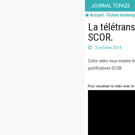
Skip
JOURNAL TOPAZE
to
-
Accueil
Fiches techniq
content
La télétran
SCOR.
3 octobre 2014
Cette vidéo vous montre l
justificatives SCOR.