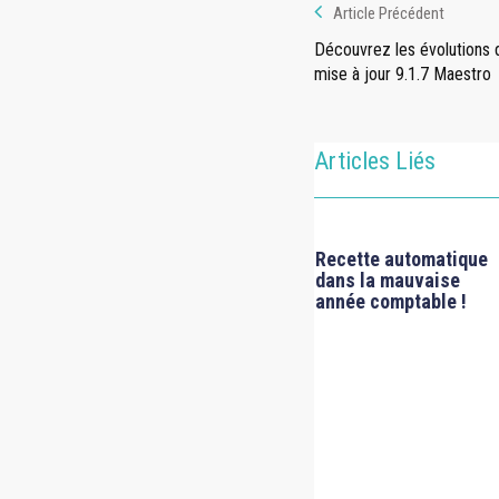
Article Précédent
Découvrez les évolutions d
mise à jour 9.1.7 Maestro
Articles Liés
Recette automatique
dans la mauvaise
année comptable !
ES
FICHES TECHNIQUES
ues
Comment résoudre le
 [MEMO
problème « Erreur 15 »
RGER]
ou « C++ » lors de la
télétransmission ?