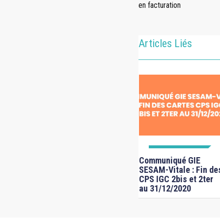
en facturation
Articles Liés
uration
Erreur 13 coefficient
avail
de l’acte trop petit …
en facturation
INFOS TECHNIQUES
Communiqué GIE
SESAM-Vitale : Fin de
CPS IGC 2bis et 2ter
au 31/12/2020