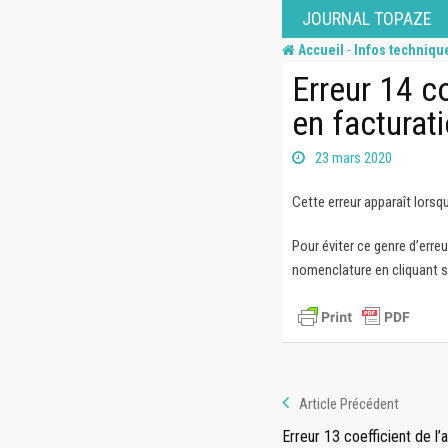
Skip
JOURNAL TOPAZE
to
-
Accueil
Infos techniqu
content
Erreur 14 co
en facturat
23 mars 2020
Cette erreur apparaît lorsque
Pour éviter ce genre d’erreu
nomenclature en cliquant s
Article Précédent
Erreur 13 coefficient de l’