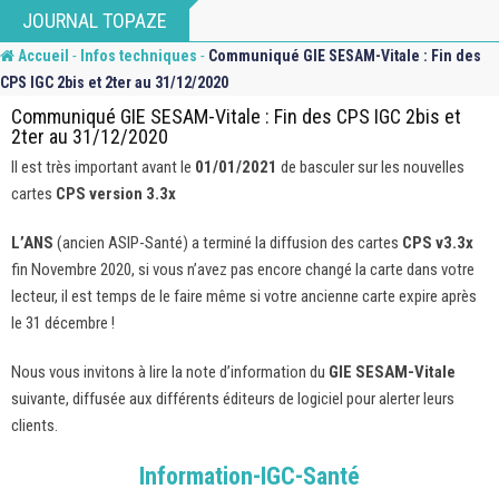
Skip
JOURNAL TOPAZE
to
-
-
Accueil
Infos techniques
Communiqué GIE SESAM-Vitale : Fin des
content
CPS IGC 2bis et 2ter au 31/12/2020
Communiqué GIE SESAM-Vitale : Fin des CPS IGC 2bis et
2ter au 31/12/2020
Il est très important avant le
01/01/2021
de basculer sur les nouvelles
cartes
CPS version 3.3x
L’ANS
(ancien ASIP-Santé) a terminé la diffusion des cartes
CPS v3.3x
fin Novembre 2020, si vous n’avez pas encore changé la carte dans votre
lecteur, il est temps de le faire même si votre ancienne carte expire après
le 31 décembre !
Nous vous invitons à lire la note d’information du
GIE SESAM-Vitale
suivante, diffusée aux différents éditeurs de logiciel pour alerter leurs
clients.
Information-IGC-Santé