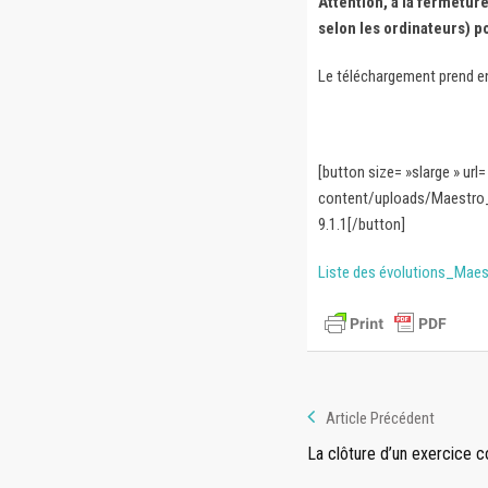
Attention, à la fermetur
selon les ordinateurs) p
Le téléchargement prend 
[button size= »slarge » ur
content/uploads/Maestro_P
9.1.1[/button]
Liste des évolutions_Maes
Article Précédent
La clôture d’un exercice 