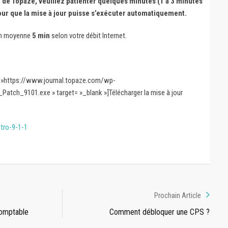
e de Topaze, veuillez patienter quelques minutes (1 à 3 minutes
our que la mise à jour puisse s’exécuter automatiquement.
en moyenne
5 min
selon votre débit Internet.
l= »https://www.journal.topaze.com/wp-
atch_9101.exe » target= »_blank »]Télécharger la mise à jour
tro-9-1-1
Prochain Article
comptable
Comment débloquer une CPS ?